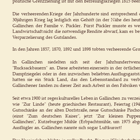
politische Grenzziehung ist mit den Befreiungskriegen 1815 be
Die
verheerenden
Kriege
der
Jahrhunderte
sind
entsprechend
30jährigen
Krieg
lag
lediglich
ein
Gehöft
(in
der
Nähe
des
heu
Gallinchen
der
Familie
v.
Pückler.
Fürst
Pückler
musste
es
we
Landwirtschaft
nicht
die
notwendige
Rendite
abwarf,
kam
es
be
Verparzelierung des Gutslandes.
In den Jahren 1857, 1870, 1892 und 1898 tobten verheerende Gr
In
Gallinchen
siedelten
sich
seit
der
Jahrhundertwen
"Rucksackbauern"
an.
Diese
arbeiteten
einerseits
in
der
örtliche
Dampfziegelei
oder
in
den
inzwischen
beliebten
Ausflugsgastst
hatten
sie
ein
Stück
Land,
das
den
Lebensstandard
zu
verb
Gallinchener fanden zu dieser Zeit auch Arbeit in den Fabriken
Seit
etwa
1900
ist
reges
kulturelles
Leben
in
Gallinchen
zu
verze
wie
"Zur
Linde"
(heute
griechisches
Restaurant),
Feiertag
(19
Gutsschänke
an
der
alten
Dorfstraße,
neue
Gutsschänke
Pisch
(einst
"Zum
deutschen
Kaiser",
jetzt
"Zur
kleinen
Puppen
Gallinchen",
Kutzeburger
Mühle
(Erbpachtmühle,
um
1975
abg
Ausflügler an. Gallinchen nannte sich sogar Luftkurort!